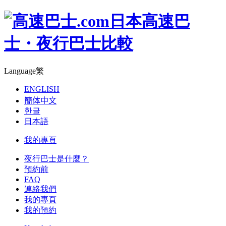
日本高速巴
士・夜行巴士比較
Language
繁
ENGLISH
簡体中文
한글
日本語
我的專頁
夜行巴士是什麼？
預約前
FAQ
連絡我們
我的專頁
我的預約