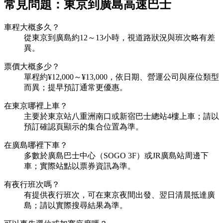
常見問題：東京到廣島高速巴士
車程大概多久？
從東京到廣島約12～13小時，視道路狀況與班次略有差
異。
票價大概多少？
單程約¥12,000～¥13,000，依日期、營運公司與座位類型
而異；提早預訂通常更優惠。
在東京哪裡上車？
主要於東京站八重洲南口或新宿巴士總站4樓上車；請以
預訂確認頁顯示的集合位置為準。
在廣島哪裡下車？
多數於廣島巴士中心（SOGO 3F）或JR廣島站周邊下
車；實際站點以票券資訊為準。
有夜行班次嗎？
有提供夜行班次，可在東京夜間出發、翌日清晨抵達廣
島；請以實際搜尋結果為準。