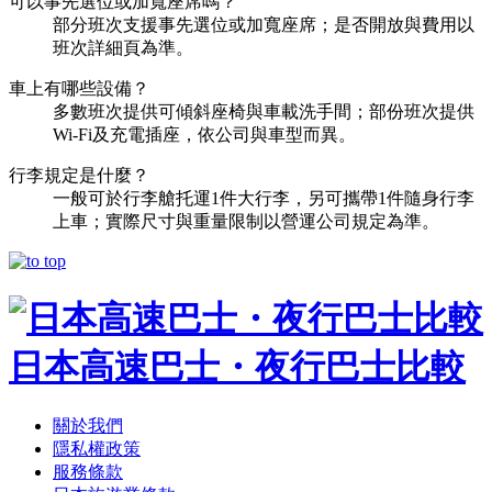
可以事先選位或加寬座席嗎？
部分班次支援事先選位或加寬座席；是否開放與費用以
班次詳細頁為準。
車上有哪些設備？
多數班次提供可傾斜座椅與車載洗手間；部份班次提供
Wi-Fi及充電插座，依公司與車型而異。
行李規定是什麼？
一般可於行李艙托運1件大行李，另可攜帶1件隨身行李
上車；實際尺寸與重量限制以營運公司規定為準。
日本高速巴士・夜行巴士比較
關於我們
隱私權政策
服務條款