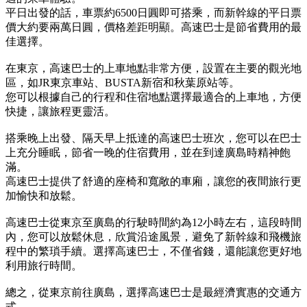
平日出發的話，車票約6500日圓即可搭乘，而新幹線的平日票
價大約要兩萬日圓，價格差距明顯。高速巴士是節省費用的最
佳選擇。
在東京，高速巴士的上車地點非常方便，設置在主要的觀光地
區，如JR東京車站、BUSTA新宿和秋葉原站等。
您可以根據自己的行程和住宿地點選擇最適合的上車地，方便
快捷，讓旅程更靈活。
搭乘晚上出發、隔天早上抵達的高速巴士班次，您可以在巴士
上充分睡眠，節省一晚的住宿費用，並在到達廣島時精神飽
滿。
高速巴士提供了舒適的座椅和寬敞的車廂，讓您的夜間旅行更
加愉快和放鬆。
高速巴士從東京至廣島的行駛時間約為12小時左右，這段時間
內，您可以放鬆休息，欣賞沿途風景，避免了新幹線和飛機旅
程中的繁瑣手續。選擇高速巴士，不僅省錢，還能讓您更好地
利用旅行時間。
總之，從東京前往廣島，選擇高速巴士是最經濟實惠的交通方
式。