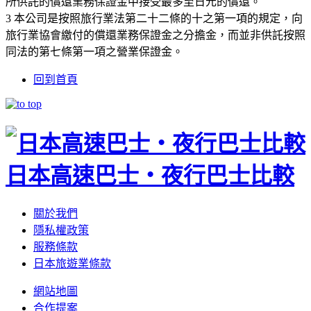
所供託的償還業務保證金中接受最多至日元的償還。
3 本公司是按照旅行業法第二十二條的十之第一項的規定，向
旅行業協會繳付的償還業務保證金之分擔金，而並非供託按照
同法的第七條第一項之營業保證金。
回到首頁
日本高速巴士・夜行巴士比較
關於我們
隱私權政策
服務條款
日本旅遊業條款
網站地圖
合作提案